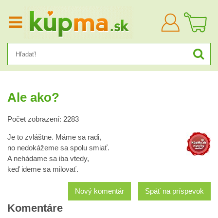
Prihlásiť
sa
Ale ako?
Počet zobrazení: 2283
Je to zvláštne. Máme sa radi,
no nedokážeme sa spolu smiať.
A nehádame sa iba vtedy,
keď ideme sa milovať.
Nový komentár
Späť na príspevok
Komentáre