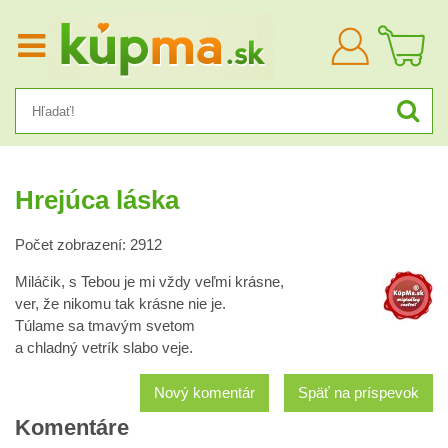
Prihlásiť
sa
Hrejúca láska
Počet zobrazení: 2912
Miláčik, s Tebou je mi vždy veľmi krásne,
ver, že nikomu tak krásne nie je.
Túlame sa tmavým svetom
a chladný vetrík slabo veje.
Nový komentár
Späť na príspevok
Komentáre