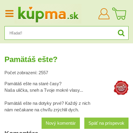
Prihlásiť
sa
Pamätáš ešte?
Počet zobrazení: 2557
Pamätáš ešte na staré časy?
Naša ulička, sneh a Tvoje mokré vlasy...
Pamätáš ešte na dotyky prvé? Každý z nich
nám nečakane na chvíľu zrýchlil dych.
Nový komentár
Späť na príspevok