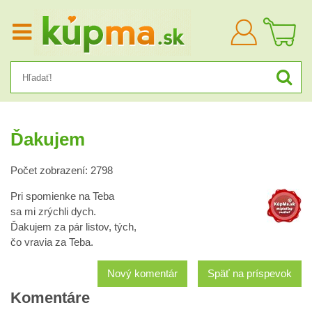
Prihlásiť
sa
Ďakujem
Počet zobrazení: 2798
Pri spomienke na Teba
sa mi zrýchli dych.
Ďakujem za pár listov, tých,
čo vravia za Teba.
Nový komentár
Späť na príspevok
Komentáre