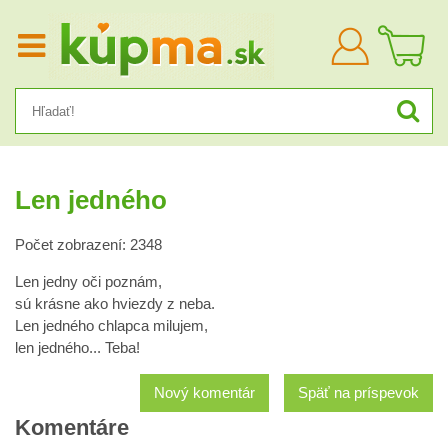
Prihlásiť
sa
Len jedného
Počet zobrazení: 2348
Len jedny oči poznám,
sú krásne ako hviezdy z neba.
Len jedného chlapca milujem,
len jedného... Teba!
Nový komentár
Späť na príspevok
Komentáre