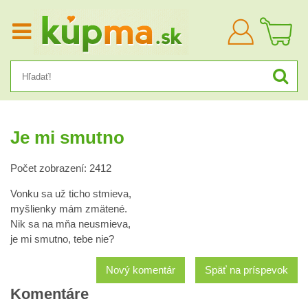
Prihlásiť
sa
Je mi smutno
Počet zobrazení: 2412
Vonku sa už ticho stmieva,
myšlienky mám zmätené.
Nik sa na mňa neusmieva,
je mi smutno, tebe nie?
Nový komentár
Späť na príspevok
Komentáre