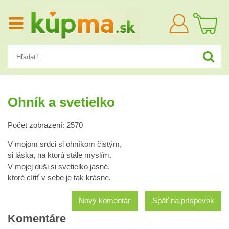
Prihlásiť
sa
Ohník a svetielko
Počet zobrazení: 2570
V mojom srdci si ohníkom čistým,
si láska, na ktorú stále myslím.
V mojej duši si svetielko jasné,
ktoré cítiť v sebe je tak krásne.
Nový komentár
Späť na príspevok
Komentáre