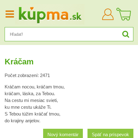
Prihlásiť
sa
Kráčam
Počet zobrazení: 2471
Kráčam nocou, kráčam tmou,
kráčam, láska, za Tebou.
Na cestu mi mesiac svieti,
ku mne cestu ukáže Ti.
S Tebou túžim kráčať tmou,
do krajiny anjelov.
Nový komentár
Späť na príspevok