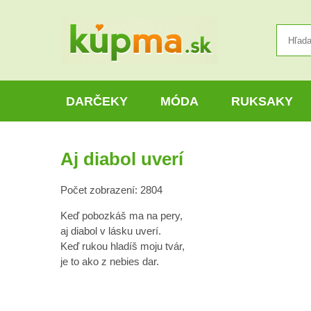
DARČEKY
MÓDA
RUKSAKY
Aj diabol uverí
Počet zobrazení: 2804
Keď pobozkáš ma na pery,
aj diabol v lásku uverí.
Keď rukou hladíš moju tvár,
je to ako z nebies dar.