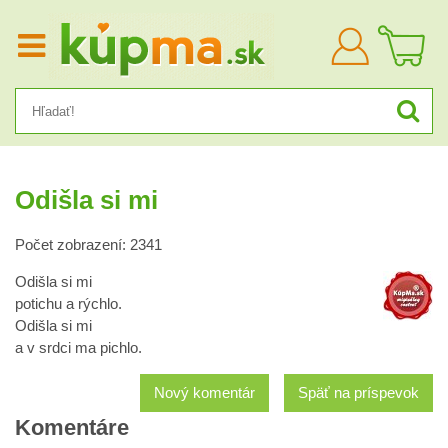
Prihlásiť
sa
Odišla si mi
Počet zobrazení: 2341
Odišla si mi
potichu a rýchlo.
Odišla si mi
a v srdci ma pichlo.
Nový komentár
Späť na príspevok
Komentáre