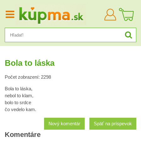
Prihlásiť
sa
Bola to láska
Počet zobrazení: 2298
Bola to láska,
nebol to klam,
bolo to srdce
čo vedelo kam.
Nový komentár
Späť na príspevok
Komentáre