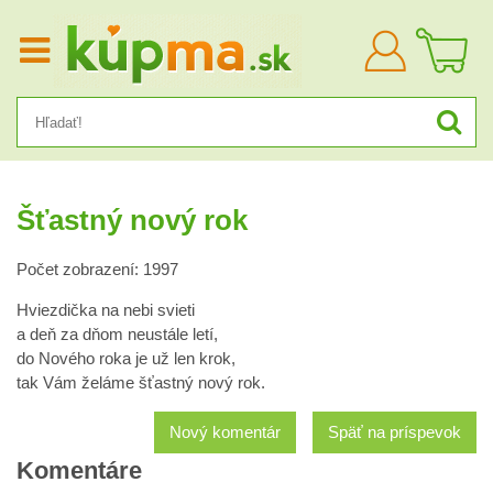
Prihlásiť
sa
Šťastný nový rok
Počet zobrazení: 1997
Hviezdička na nebi svieti
a deň za dňom neustále letí,
do Nového roka je už len krok,
tak Vám želáme šťastný nový rok.
Nový komentár
Späť na príspevok
Komentáre