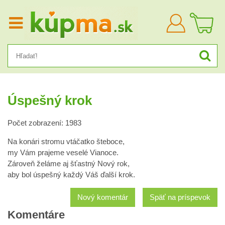
Prihlásiť
sa
Úspešný krok
Počet zobrazení: 1983
Na konári stromu vtáčatko šteboce,
my Vám prajeme veselé Vianoce.
Zároveň želáme aj šťastný Nový rok,
aby bol úspešný každý Váš ďalší krok.
Nový komentár
Späť na príspevok
Komentáre