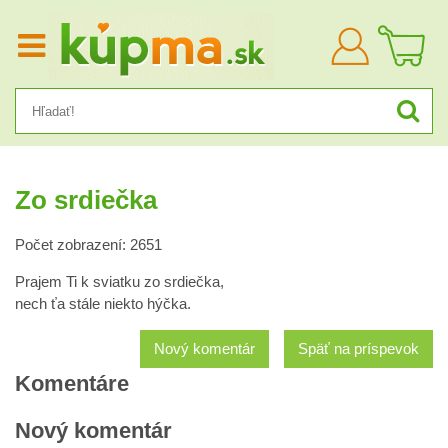
Prihlásiť
sa
Zo srdiečka
Počet zobrazení: 2651
Prajem Ti k sviatku zo srdiečka,
nech ťa stále niekto hýčka.
Nový komentár
Späť na príspevok
Komentáre
Nový komentár