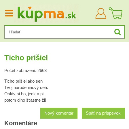
Prihlásiť
sa
Ticho prišiel
Počet zobrazení: 2663
Ticho prišiel ako sen
Tvoj narodeninový deň.
Osláv si ho, jedz a pi,
potom dlho šťastne ži!
Nový komentár
Späť na príspevok
Komentáre