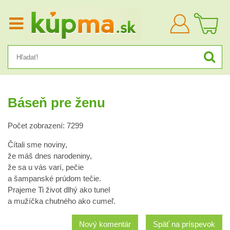
Prihlásiť
sa
Báseň pre ženu
Počet zobrazení: 7299
Čítali sme noviny,
že máš dnes narodeniny,
že sa u vás varí, pečie
a šampanské prúdom tečie.
Prajeme Ti život dlhý ako tunel
a mužíčka chutného ako cumeľ.
Nový komentár
Späť na príspevok