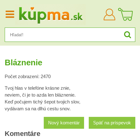
Prihlásiť
sa
Bláznenie
Počet zobrazení: 2470
Tvoj hlas v telefóne krásne znie,
neviem, či je to azda len bláznenie.
Keď počujem tichý šepot tvojich slov,
vydávam sa na dlhú cestu snov.
Nový komentár
Späť na príspevok
Komentáre