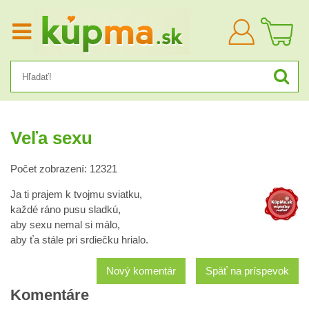
Prihlásiť
sa
Veľa sexu
Počet zobrazení: 12321
Ja ti prajem k tvojmu sviatku,
každé ráno pusu sladkú,
aby sexu nemal si málo,
aby ťa stále pri srdiečku hrialo.
Nový komentár
Späť na príspevok
Komentáre