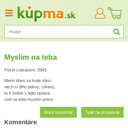
Prihlásiť
sa
Myslím na teba
Počet zobrazení: 2943
Meno dnes sa tvoje slávi,
nech si dlho pekný, zdravý,
to ti želám v tejto správe,
veď na teba myslím práve.
Nový komentár
Späť na príspevok
Komentáre