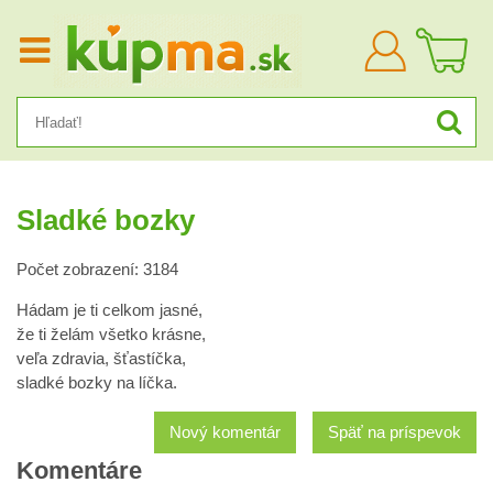
Prihlásiť
sa
Sladké bozky
Počet zobrazení: 3184
Hádam je ti celkom jasné,
že ti želám všetko krásne,
veľa zdravia, šťastíčka,
sladké bozky na líčka.
Nový komentár
Späť na príspevok
Komentáre