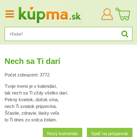
Prihlásiť
sa
Nech sa Ti darí
Počet zobrazení: 3772
Tvoje meno je v kalendári,
tak nech sa Ti vždy všetko darí.
Pekný kvietok, dúšok vína,
nech Ti sviatok pripomína.
Šťastie, zdravie, lásky veľa
to Ti dnes zo srdca želám.
Nový komentár
Späť na príspevok