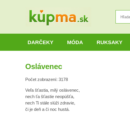
DARČEKY
MÓDA
RUKSAKY
Oslávenec
Počet zobrazení: 3178
Veľa šťastia, milý oslávenec,
nech ťa šťastie neopúšťa,
nech Ti stále slúži zdravie,
či je deň a či noc hustá.