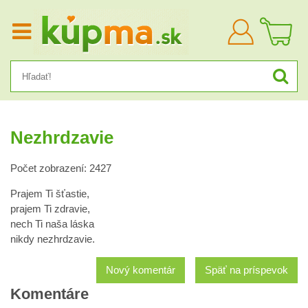
Prihlásiť
sa
Nezhrdzavie
Počet zobrazení: 2427
Prajem Ti šťastie,
prajem Ti zdravie,
nech Ti naša láska
nikdy nezhrdzavie.
Nový komentár
Späť na príspevok
Komentáre