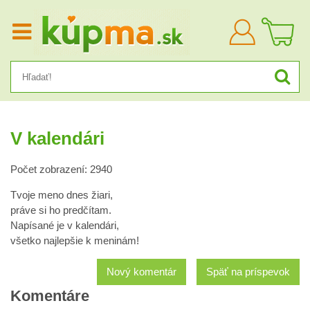
Prihlásiť
sa
V kalendári
Počet zobrazení: 2940
Tvoje meno dnes žiari,
práve si ho predčítam.
Napísané je v kalendári,
všetko najlepšie k meninám!
Nový komentár
Späť na príspevok
Komentáre