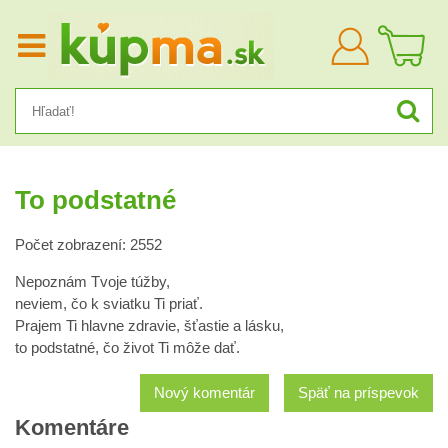
Prihlásiť
sa
To podstatné
Počet zobrazení: 2552
Nepoznám Tvoje túžby,
neviem, čo k sviatku Ti priať.
Prajem Ti hlavne zdravie, šťastie a lásku,
to podstatné, čo život Ti môže dať.
Nový komentár
Späť na príspevok
Komentáre