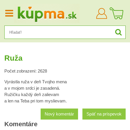
Prihlásiť
sa
Ruža
Počet zobrazení: 2628
Vyrástla ruža v deň Tvojho mena
a v mojom srdci je zasadená.
Ružičku každý deň zalievam
a len na Teba pri tom myslievam.
Nový komentár
Späť na príspevok
Komentáre