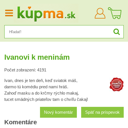
Prihlásiť
sa
Ivanovi k meninám
Počet zobrazení: 4191
Ivan, dnes je ten deň, keď sviatok máš,
darmo tú komédiu pred nami hráš.
Zahoď masku a do krčmy rýchlo makaj,
tucet smädných priateľov tam o chvíľu čakaj!
Nový komentár
Späť na príspevok
Komentáre