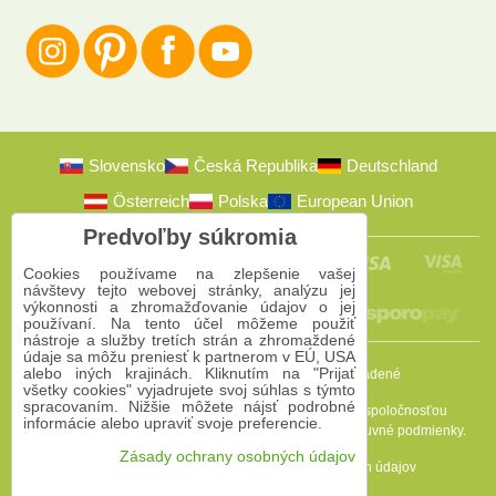
Slovensko
Česká Republika
Deutschland
Österreich
Polska
European Union
Predvoľby súkromia
Cookies používame na zlepšenie vašej
návštevy tejto webovej stránky, analýzu jej
výkonnosti a zhromažďovanie údajov o jej
používaní. Na tento účel môžeme použiť
nástroje a služby tretích strán a zhromaždené
údaje sa môžu preniesť k partnerom v EÚ, USA
alebo iných krajinách. Kliknutím na "Prijať
2009-2026 © Bomba s.r.o.
Všetky práva vyhradené
všetky cookies" vyjadrujete svoj súhlas s týmto
spracovaním. Nižšie môžete nájsť podrobné
Táto stránka je chránená programom reCAPTCHA a spoločnosťou
informácie alebo upraviť svoje preferencie.
Google. Platia
Pravidlá ochrany osobných údajov
a
Zmluvné podmienky
.
Zásady ochrany osobných údajov
Predvoľby súkromia
Zásady ochrany osobných údajov
Podmienky používania