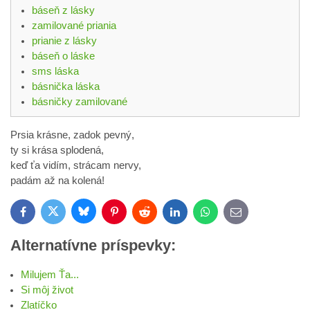
báseň z lásky
zamilované priania
prianie z lásky
báseň o láske
sms láska
básnička láska
básničky zamilované
Prsia krásne, zadok pevný,
ty si krása splodená,
keď ťa vidím, strácam nervy,
padám až na kolená!
Bluesky
Twitter
Facebook
Pinterest
Reddit
LinkedIn
WhatsApp
E-
mail
Alternatívne príspevky:
Milujem Ťa...
Si môj život
Zlatíčko