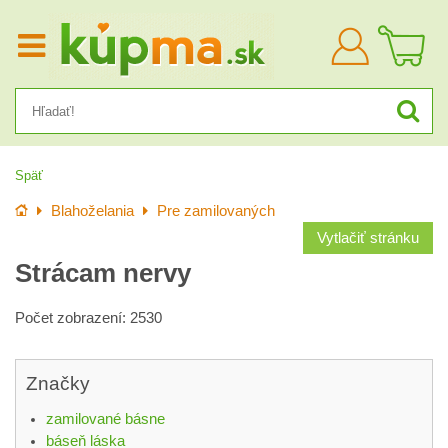
Prihlásiť
sa
Späť
Úvod
Blahoželania
Pre zamilovaných
Vytlačiť stránku
Strácam nervy
Počet zobrazení: 2530
Značky
zamilované básne
báseň láska