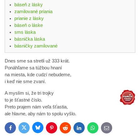
báseň z lásky
zamilované priania
prianie z lásky
báseň o láske
sms láska
básnička láska
básničky zamilované
Dnes sme sa stretli už 333 krát.
Ponáhľame sa túžbou hnaní
na miesta, kde cudzí nebudeme,
i keď nie sme zvaní.
A myslím si, že tri trojky
to je šťastné číslo.
Preto prajem nám veľa šťastia,
ale hlavne, aby nám to spolu vyšlo.
Bluesky
Twitter
Facebook
Pinterest
Reddit
LinkedIn
WhatsApp
E-
mail