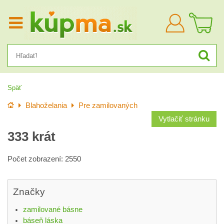
Prihlásiť
sa
Späť
Úvod
Blahoželania
Pre zamilovaných
Vytlačiť stránku
333 krát
Počet zobrazení: 2550
Značky
zamilované básne
báseň láska