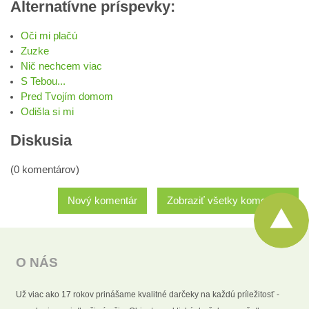
Alternatívne príspevky:
Oči mi plačú
Zuzke
Nič nechcem viac
S Tebou...
Pred Tvojím domom
Odišla si mi
Diskusia
(0 komentárov)
Nový komentár
Zobraziť všetky komentáre
O NÁS
Už viac ako 17 rokov prinášame kvalitné darčeky na každú príležitosť -