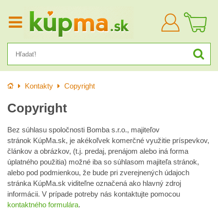
Prihlásiť
sa
Úvod
Kontakty
Copyright
Copyright
Bez súhlasu spoločnosti Bomba s.r.o., majiteľov
stránok KúpMa.sk, je akékoľvek komerčné využitie príspevkov,
článkov a obrázkov, (t.j. predaj, prenájom alebo iná forma
úplatného použitia) možné iba so súhlasom majiteľa stránok,
alebo pod podmienkou, že bude pri zverejnených údajoch
stránka KúpMa.sk viditeľne označená ako hlavný zdroj
informácii. V prípade potreby nás kontaktujte pomocou
kontaktného formulára
.