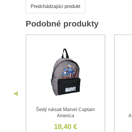
Predchádzajúci produkt
Podobné produkty
cov
Šedý ruksak Marvel Captain
America
A
18,40 €