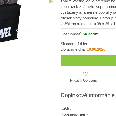
zbalíte všetko, čo je potrebné 
je obrázok známeho superhrdinu 
vystužený a ramenné popruhy sú 
ruksak vždy pohodlný. Batoh je 
väčšieho ruksaku sú 39 x 29 x 
Dostupnosť:
Skladom
Skladom:
14
ks
Doručíme dňa:
10.08.2026
Pridať k Obľúbeným
Doplnkové informácie
EAN:
Kód produktu: