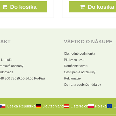
Do košíka
Do košíka
TAKT
VŠETKO O NÁKUPE
Obchodné podmienky
 formulár
Platby za tovar
ernetové obchody
Doručenie tovaru
 odpovede
Odstúpenie od zmluvy
48 300 786 (9:00-14:00 Po-Pia)
Reklamácie
Ochrana osobných údajov
Česká Republika
Deutschland
Österreich
Polska
E