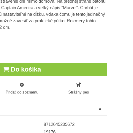
na strávenie dní mimo domova. Na prednej strane batohu
Captain America a veľký nápis "Marvel". Chrbát je
nastaviteľné na dĺžku, vďaka čomu je tento jedinečný
možné zavesiť za praktické pútko. Rozmery tohto
12 cm.
Do košíka
Pridať do zoznamu
Strážny pes
8712645299672
19176