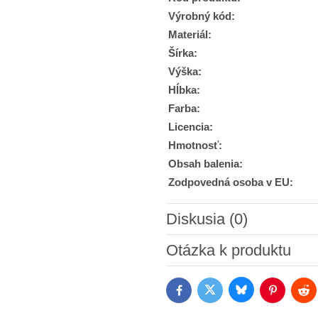
Výrobný kód:
Materiál:
Šírka:
Výška:
Hĺbka:
Farba:
Licencia:
Hmotnosť:
Obsah balenia:
Zodpovedná osoba v EU:
Diskusia (0)
Nový komentár
Otázka k produktu
Bluesky
Twitter
Facebook
Pinterest
Red