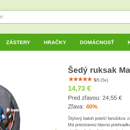
ZÁSTERY
HRAČKY
DOMÁCNOSŤ
Šedý ruksak Ma
5
/
5
(
5
x)
14,73 €
s
Pred zľavou:
24,55 €
DP
Zľava:
40%
Štýlový batoh poteší fanúšikov 
Má priestrannú hlavnú priehradk