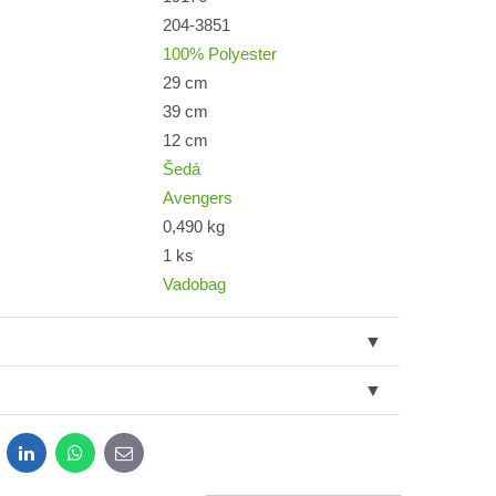
204-3851
100% Polyester
29 cm
39 cm
12 cm
Šedá
Avengers
0,490 kg
1 ks
Vadobag
dit
LinkedIn
WhatsApp
E-
mail