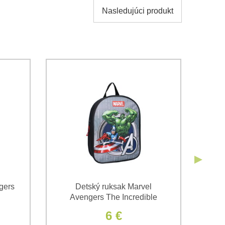
Nasledujúci produkt
obných údajov za účelom odoslania formulára.
ami
Ochrany osobných údajov
spoločnosti Bomba s.r.o.
Odoslať
Odoslať
gers
Detský ruksak Marvel
Avengers The Incredible
6 €