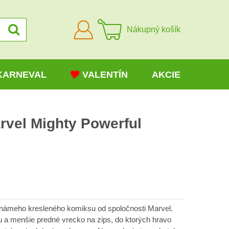
Prihlásiť
Nákupný košík
sa
KARNEVAL
VALENTÍN
AKCIE
rvel Mighty Powerful
H
známeho kresleného komiksu od spoločnosti Marvel.
u a menšie predné vrecko na zips, do ktorých hravo