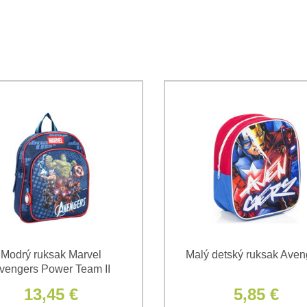
Súhlasím so spracovaním os
Oboznámil som sa s podmienk
*
*
(Povinné)
*
(Povinné)
Modrý ruksak Marvel
Malý detský ruksak Aven
vengers Power Team II
13,45 €
5,85 €