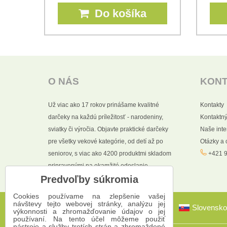
Do košíka
O NÁS
KON
Už viac ako 17 rokov prinášame kvalitné
Kontakty
darčeky na každú príležitosť - narodeniny,
Kontaktný
sviatky či výročia. Objavte praktické darčeky
Naše int
pre všetky vekové kategórie, od detí až po
Otázky a
seniorov, s viac ako 4200 produktmi skladom
+421 9
pripravenými na okamžité odoslanie.
Predvoľby súkromia
Cookies používame na zlepšenie vašej
návštevy tejto webovej stránky, analýzu jej
Slovensko
výkonnosti a zhromažďovanie údajov o jej
používaní. Na tento účel môžeme použiť
nástroje a služby tretích strán a zhromaždené