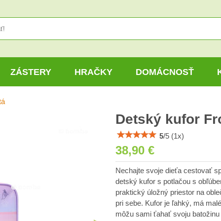
ZÁSTERY
HRAČKY
DOMÁCNOSŤ
tá
Detský kufor Fr
5
/
5
(
1
x)
38,90 €
Nechajte svoje dieťa cestovať sp
detský kufor s potlačou s obľúb
praktický úložný priestor na obl
pri sebe. Kufor je ľahký, má mal
môžu sami ťahať svoju batožinu 