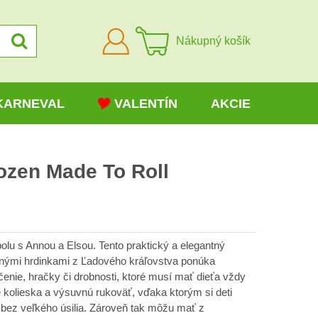
Prihlásiť
Nákupný košík
sa
KARNEVAL
VALENTÍN
AKCIE
ozen Made To Roll
olu s Annou a Elsou. Tento praktický a elegantný
enými hrdinkami z Ľadového kráľovstva ponúka
ečenie, hračky či drobnosti, ktoré musí mať dieťa vždy
é kolieska a výsuvnú rukoväť, vďaka ktorým si deti
bez veľkého úsilia. Zároveň tak môžu mať z