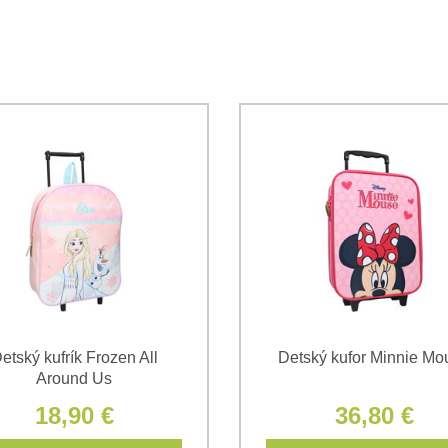
Súhlasím so spracovaním os
Oboznámil som sa s podmienk
*
*
(Povinné)
*
(Povinné)
etský kufrík Frozen All
Detský kufor Minnie Mo
Around Us
18,90 €
36,80 €