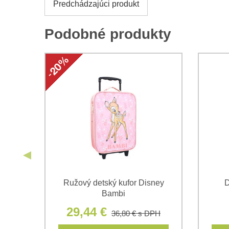
Predchádzajúci produkt
Podobné produkty
All
Ružový detský kufor Disney
D
Bambi
29,44 €
36,80 €
s DPH