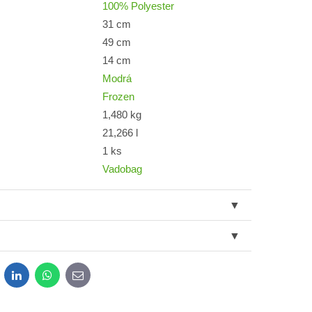
100% Polyester
31 cm
49 cm
14 cm
Modrá
Frozen
1,480 kg
21,266 l
1 ks
Vadobag
dit
LinkedIn
WhatsApp
E-
mail