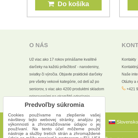
Do košíka
O NÁS
KON
Už viac ako 17 rokov prinášame kvalitné
Kontakty
darčeky na každú príležitosť - narodeniny,
Kontaktný
sviatky či výročia. Objavte praktické darčeky
Naše int
pre všetky vekové kategórie, od detí až po
Otázky a
seniorov, s viac ako 4200 produktmi skladom
+421 9
pripravenými na okamžité odoslanie.
Predvoľby súkromia
Cookies používame na zlepšenie vašej
návštevy tejto webovej stránky, analýzu jej
Slovensko
výkonnosti a zhromažďovanie údajov o jej
používaní. Na tento účel môžeme použiť
nástroje a služby tretích strán a zhromaždené