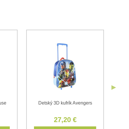
obných údajov za účelom odoslania formulára.
ami
Ochrany osobných údajov
spoločnosti Bomba s.r.o.
Odoslať
Odoslať
use
Detský 3D kufrík Avengers
27,20 €