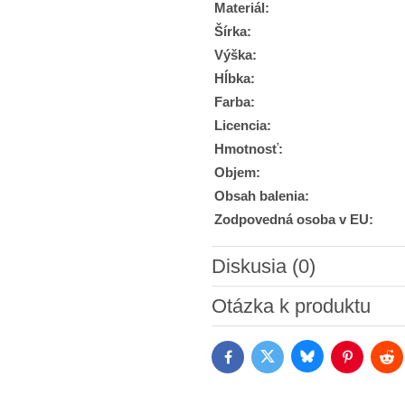
Materiál:
Šírka:
Výška:
Hĺbka:
Farba:
Licencia:
Hmotnosť:
Objem:
Obsah balenia:
Zodpovedná osoba v EU:
Diskusia (0)
Nový komentár
Otázka k produktu
Bluesky
Twitter
Facebook
Pinterest
Red