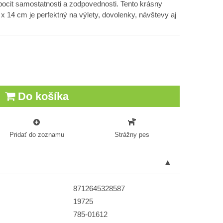
pocit samostatnosti a zodpovednosti. Tento krásny
x 14 cm je perfektný na výlety, dovolenky, návštevy aj
Do košíka
Pridať do zoznamu
Strážny pes
8712645328587
19725
785-01612