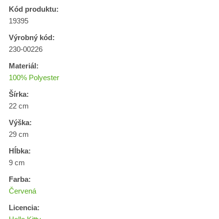
Kód produktu:
19395
Výrobný kód:
230-00226
Materiál:
100% Polyester
Šírka:
22 cm
Výška:
29 cm
Hĺbka:
9 cm
Farba:
Červená
Licencia: