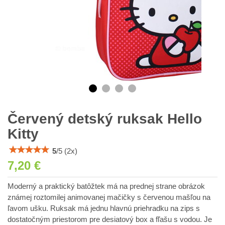
Červený detský ruksak Hello
Kitty
5
/
5
(
2
x)
7,20 €
Moderný a praktický batôžtek má na prednej strane obrázok
známej roztomilej animovanej mačičky s červenou mašľou na
ľavom ušku. Ruksak má jednu hlavnú priehradku na zips s
dostatočným priestorom pre desiatový box a fľašu s vodou. Je