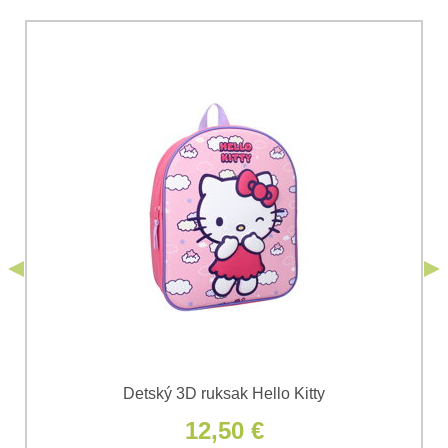
*
Komentár:
Vaša otázka k produktu:
Súhlasím so spracovaním osobných údajov za účelom
odoslania formulára. Oboznámil som sa s
podmienkami
Ochrany osobných údajov
spoločnosti Bomba
*
(Povinné)
*
s.r.o.
Odoslať
*
(Povinné)
Odoslať
Detský 3D ruksak Hello Kitty
12,50 €