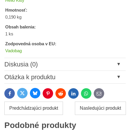
Hello Kitty
Hmotnosť:
0,190 kg
Obsah balenia:
1 ks
Zodpovedná osoba v EU:
Vadobag
Diskusia (0)
Nový komentár
Otázka k produktu
Názov:
Bluesky
Twitter
Facebook
Pinterest
Reddit
LinkedIn
WhatsApp
E-
mail
*
Meno:
Predchádzajúci produkt
Nasledujúci produkt
*
Meno:
*
Podobné produkty
Váš e-mail: