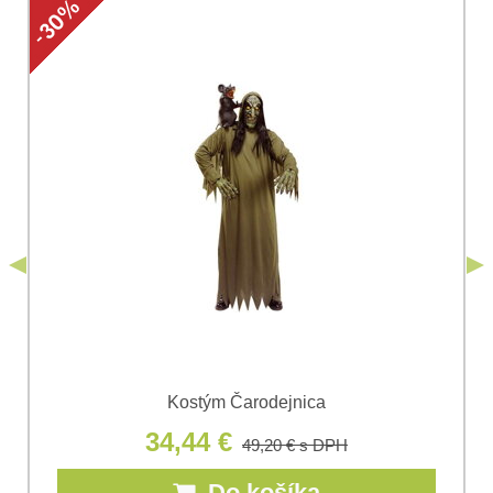
Vaša otázka k produktu:
Súhlasím so spracovaním osobných údajov za účelom
odoslania formulára. Oboznámil som sa s
podmienkami
Ochrany osobných údajov
spoločnosti Bomba
*
(Povinné)
*
s.r.o.
Odoslať
*
(Povinné)
Odoslať
Kostým Čarodejnica
34,44 €
49,20 €
s DPH
Do košíka