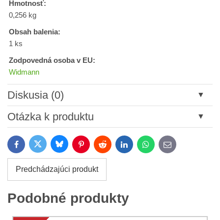
Hmotnosť:
0,256 kg
Obsah balenia:
1 ks
Zodpovedná osoba v EU:
Widmann
Diskusia (0)
Nový komentár
Otázka k produktu
Názov:
Bluesky
Twitter
Facebook
Pinterest
Reddit
LinkedIn
WhatsApp
E-
mail
*
Meno:
Predchádzajúci produkt
*
Meno:
*
Podobné produkty
Váš e-mail:
*
Komentár: