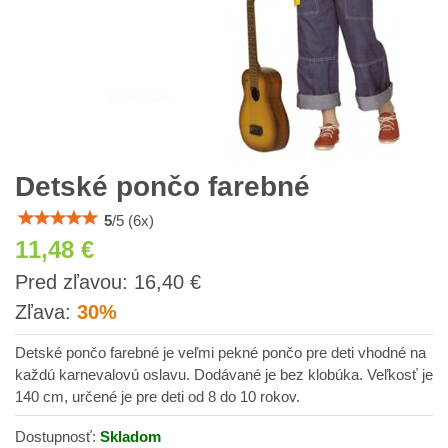
Detské pončo farebné
5
/
5
(
6
x)
11,48 €
s
Pred zľavou:
16,40 €
DPH
Zľava:
30%
Detské pončo farebné je veľmi pekné pončo pre deti vhodné na
každú karnevalovú oslavu. Dodávané je bez klobúka. Veľkosť je
140 cm, určené je pre deti od 8 do 10 rokov.
Dostupnosť:
Skladom