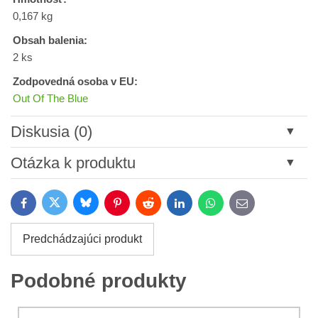
0,167 kg
Obsah balenia:
2 ks
Zodpovedná osoba v EU:
Out Of The Blue
Diskusia (0)
Nový komentár
Otázka k produktu
Názov:
Bluesky
Twitter
Facebook
Pinterest
Reddit
LinkedIn
WhatsApp
E-
mail
*
Meno:
Predchádzajúci produkt
*
Meno:
*
Podobné produkty
Váš e-mail:
*
Komentár: