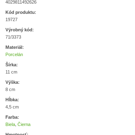
4029811492626
Kód produktu:
19727
Výrobný kód:
71/3373
Materiál:
Porcelán
Šírka:
11 cm
Výška:
8 cm
Hĺbka:
4,5 cm
Farba:
Biela
,
Čierna
Hmotnosť: