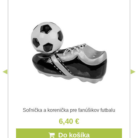
Vaša otázka k produktu:
Súhlasím so spracovaním osobných údajov za účelom
odoslania formulára. Oboznámil som sa s
podmienkami
Ochrany osobných údajov
spoločnosti Bomba
*
(Povinné)
*
s.r.o.
Odoslať
*
(Povinné)
Odoslať
Soľnička a korenička pre fanúšikov futbalu
6,40 €
Do košíka