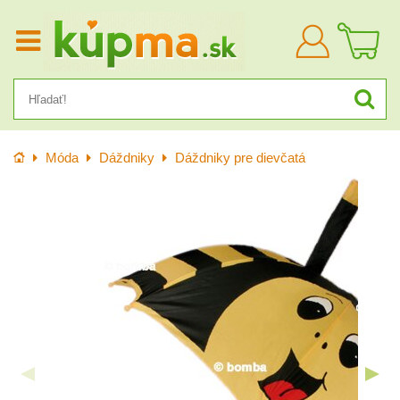
Prihlásiť
sa
Úvod
Móda
Dáždniky
Dáždniky pre dievčatá