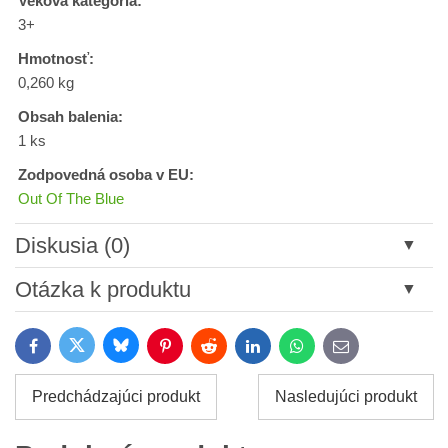
Veková kategória:
3+
Hmotnosť:
0,260 kg
Obsah balenia:
1 ks
Zodpovedná osoba v EU:
Out Of The Blue
Diskusia (0)
Nový komentár
Otázka k produktu
Názov:
Bluesky
Twitter
Facebook
Pinterest
Reddit
LinkedIn
WhatsApp
E-
mail
*
Meno:
Predchádzajúci produkt
Nasledujúci produkt
*
Meno: