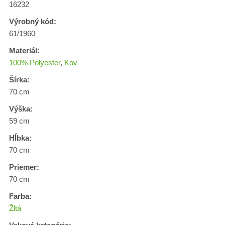
16232
Výrobný kód:
61/1960
Materiál:
100% Polyester
,
Kov
Šírka:
70 cm
Výška:
59 cm
Hĺbka:
70 cm
Priemer:
70 cm
Farba:
Žltá