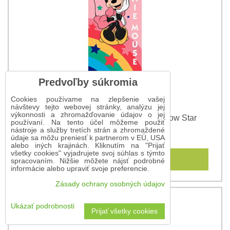
Predvoľby súkromia
Cookies používame na zlepšenie vašej
návštevy tejto webovej stránky, analýzu jej
výkonnosti a zhromažďovanie údajov o jej
Plážová osuška Minnie Mouse Rainbow Star
používaní. Na tento účel môžeme použiť
nástroje a služby tretích strán a zhromaždené
16,20 €
údaje sa môžu preniesť k partnerom v EÚ, USA
alebo iných krajinách. Kliknutím na "Prijať
všetky cookies" vyjadrujete svoj súhlas s týmto
Do košíka
spracovaním. Nižšie môžete nájsť podrobné
informácie alebo upraviť svoje preferencie.
Zásady ochrany osobných údajov
Ukázať podrobnosti
Prijať všetky cookies