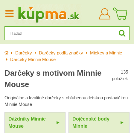
Prihlásiť
sa
Úvod
Darčeky
Darčeky podľa značky
Mickey a Minnie
Darčeky Minnie Mouse
Darčeky s motívom Minnie
135
položiek
Mouse
Originálne a kvalitné darčeky s obľúbenou detskou postavičkou
Minnie Mouse
Dáždniky Minnie
Dojčenské body
Mouse
Minnie