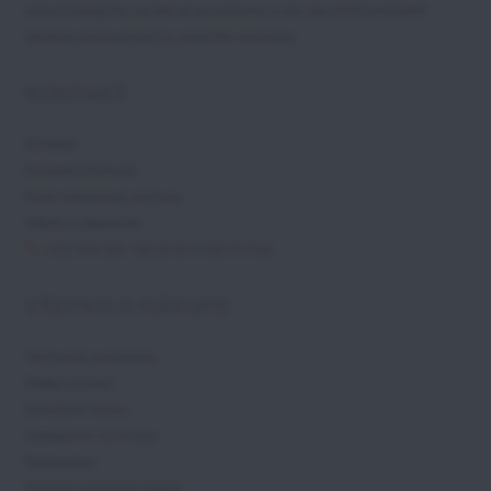
vekové kategórie, od detí až po seniorov, s viac ako 4200 produktmi
skladom pripravenými na okamžité odoslanie.
KONTAKT
Kontakty
Kontaktný formulár
Naše internetové obchody
Otázky a odpovede
+421 948 300 786 (9:00-14:00 Po-Pia)
VŠETKO O NÁKUPE
Obchodné podmienky
Platby za tovar
Doručenie tovaru
Odstúpenie od zmluvy
Reklamácie
Ochrana osobných údajov