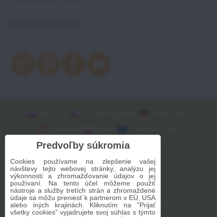
SLEDUJTE NÁS
Slovensko
Česká Republika
Deutschland
Österreich
Polska
European Union
Predvoľby súkromia
Cookies používame na zlepšenie vašej
návštevy tejto webovej stránky, analýzu jej
výkonnosti a zhromažďovanie údajov o jej
používaní. Na tento účel môžeme použiť
nástroje a služby tretích strán a zhromaždené
údaje sa môžu preniesť k partnerom v EÚ, USA
alebo iných krajinách. Kliknutím na "Prijať
2009-2026 © Bomba s.r.o.
Všetky práva vyhradené
všetky cookies" vyjadrujete svoj súhlas s týmto