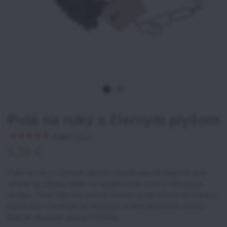
Putá na ruky s čiernym plyšom
4.94
/
5
(
16
x)
5,10 €
Putá na ruky s čiernym plyšom sú jednoduché klasické putá
určené na zábavu alebo na spríjemnenie chvíľ s milovanou
osobou. Tento bláznivý darček istotne vyčarí úsmev na tvárach
kamarátov či kolegov pri vhodnom a neočakávanom použití.
Balenie obsahuje putá a 2 kľúčiky.