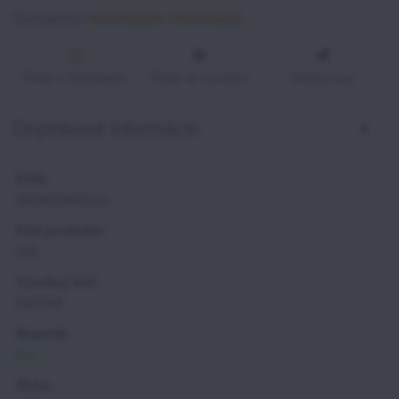
Dostupnosť:
Momentálne nedostupné
Pridať k Obľúbeným
Pridať do zoznamu
Strážny pes
Doplnkové informácie
EAN:
8586023488152
Kód produktu:
996
Výrobný kód:
63/0049
Materiál:
Kov
Šírka: