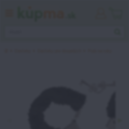
Prihlásiť
sa
Úvod
Darčeky
Darčeky pre dospelých
Putá na ruky