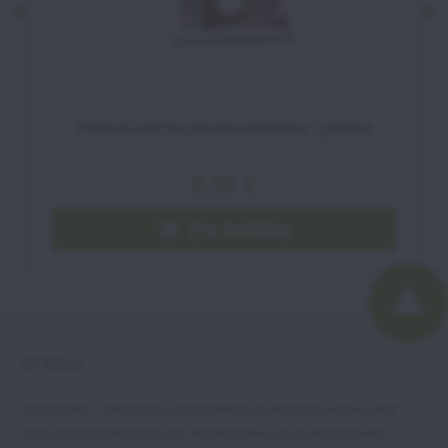
Odoslať
Antikoncepčná pánska pomôcka - gilotína
8,80 €
Do košíka
O NÁS
Už viac ako 17 rokov prinášame kvalitné darčeky na každú príležitosť -
narodeniny, sviatky či výročia. Objavte praktické darčeky pre všetky