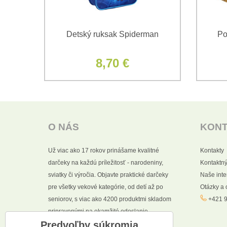
vá
Detský ruksak Spiderman
Po
pkou
8,70 €
O NÁS
KON
Už viac ako 17 rokov prinášame kvalitné
Kontakty
darčeky na každú príležitosť - narodeniny,
Kontaktný
sviatky či výročia. Objavte praktické darčeky
Naše int
pre všetky vekové kategórie, od detí až po
Otázky a
seniorov, s viac ako 4200 produktmi skladom
+421 9
pripravenými na okamžité odoslanie.
Predvoľby súkromia