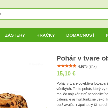
ZÁSTERY
HRAČKY
DOMÁCNOSŤ
Pohár v tvare o
4.97
/
5
(
34
x)
15,10 €
Pohár v tvare objektívu fotoapar
všetkých. Tento pohár, ktorý vyz
mal čo najskôr stať neoddeliteľ
balenia je aj multifunkčné veko, 
udržiavajúci nápoj teplý či na o