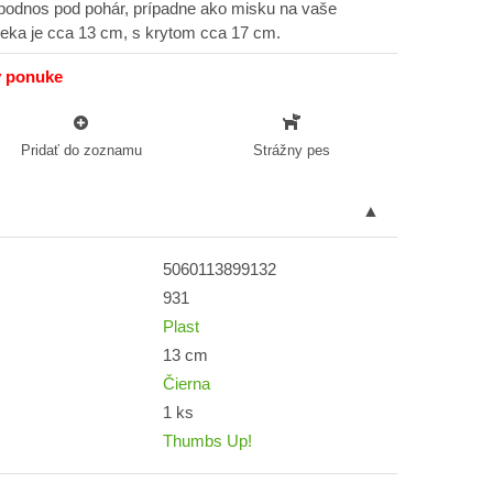
 podnos pod pohár, prípadne ako misku na vaše
eka je cca 13 cm, s krytom cca 17 cm.
v ponuke
Pridať do zoznamu
Strážny pes
5060113899132
931
Plast
13 cm
Čierna
1 ks
Thumbs Up!