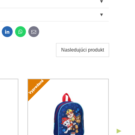
dit
LinkedIn
WhatsApp
E-
mail
Nasledujúci produkt
obných údajov za účelom odoslania formulára.
ami
Ochrany osobných údajov
spoločnosti Bomba s.r.o.
Odoslať
Odoslať