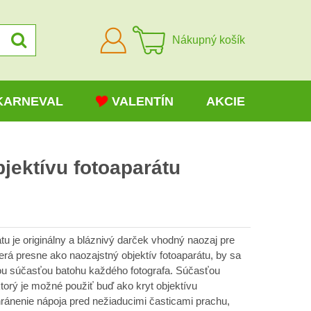
Prihlásiť
Nákupný košík
sa
KARNEVAL
VALENTÍN
AKCIE
bjektívu fotoaparátu
átu je originálny a bláznivý darček vhodný naozaj pre
erá presne ako naozajstný objektív fotoaparátu, by sa
nou súčasťou batohu každého fotografa. Súčasťou
ktorý je možné použiť buď ako kryt objektívu
chránenie nápoja pred nežiaducimi časticami prachu,