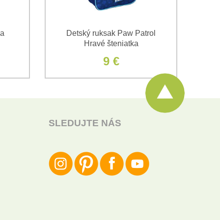
na
Detský ruksak Paw Patrol
C
Hravé šteniatka
Pa
9 €
SLEDUJTE NÁS