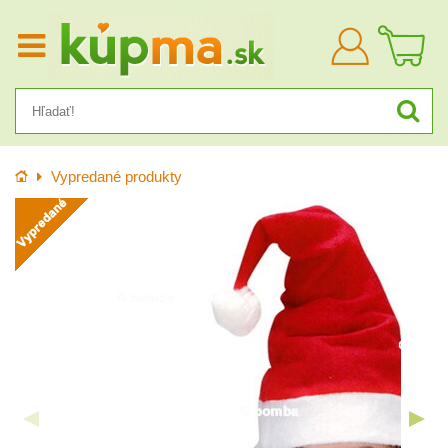
Prihlásiť
sa
Úvod
Vypredané produkty