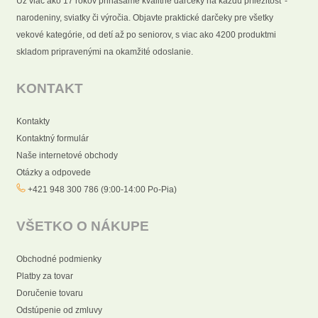
Už viac ako 17 rokov prinášame kvalitné darčeky na každú príležitosť -
narodeniny, sviatky či výročia. Objavte praktické darčeky pre všetky
vekové kategórie, od detí až po seniorov, s viac ako 4200 produktmi
skladom pripravenými na okamžité odoslanie.
KONTAKT
Kontakty
Kontaktný formulár
Naše internetové obchody
Otázky a odpovede
+421 948 300 786 (9:00-14:00 Po-Pia)
VŠETKO O NÁKUPE
Obchodné podmienky
Platby za tovar
Doručenie tovaru
Odstúpenie od zmluvy