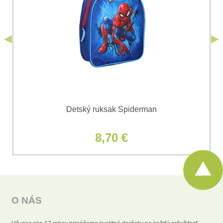
podmienkami
Ochrany osobných údajov
spoločnosti Bomba
*
(Povinné)
*
s.r.o.
Odoslať
*
(Povinné)
Odoslať
Detský ruksak Spiderman
8,70 €
O NÁS