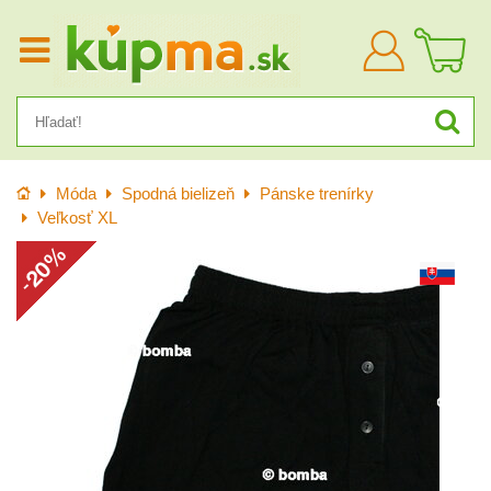
Prihlásiť
sa
Úvod
Móda
Spodná bielizeň
Pánske trenírky
Veľkosť XL