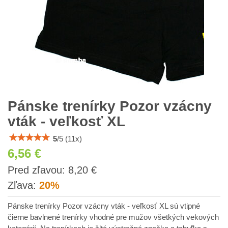
Pánske trenírky Pozor vzácny
vták - veľkosť XL
5
/
5
(
11
x)
6,56 €
s
Pred zľavou:
8,20 €
DPH
Zľava:
20%
Pánske trenírky Pozor vzácny vták - veľkosť XL sú vtipné
čierne bavlnené trenírky vhodné pre mužov všetkých vekových