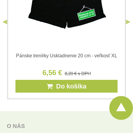
Odoslať
*
(Povinné)
Odoslať
Pánske trenírky Uskladnenie 20 cm - veľkosť XL
6,56 €
8,20 €
s DPH
Do košíka
O NÁS