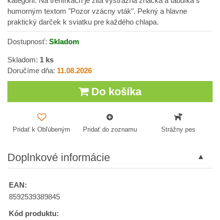
kategórií. Na trenírkach je žltá výstražná značka a tabuľka s
humorným textom "Pozor vzácny vták". Pekný a hlavne
praktický darček k sviatku pre každého chlapa.
Dostupnosť:
Skladom
Skladom:
1
ks
Doručíme dňa:
11.08.2026
Do košíka
Pridať k Obľúbeným
Pridať do zoznamu
Strážny pes
Doplnkové informácie
EAN:
8592539389845
Kód produktu: