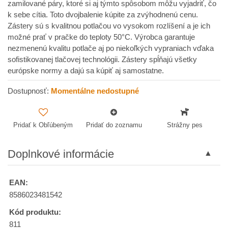
zamilované páry, ktoré si aj týmto spôsobom môžu vyjadriť, čo
k sebe cítia. Toto dvojbalenie kúpite za zvýhodnenú cenu.
Zástery sú s kvalitnou potlačou vo vysokom rozlíšení a je ich
možné prať v pračke do teploty 50°C. Výrobca garantuje
nezmenenú kvalitu potlače aj po niekoľkých vypraniach vďaka
sofistikovanej tlačovej technológii. Zástery spĺňajú všetky
európske normy a dajú sa kúpiť aj samostatne.
Dostupnosť:
Momentálne nedostupné
Pridať k Obľúbeným
Pridať do zoznamu
Strážny pes
Doplnkové informácie
EAN:
8586023481542
Kód produktu:
811