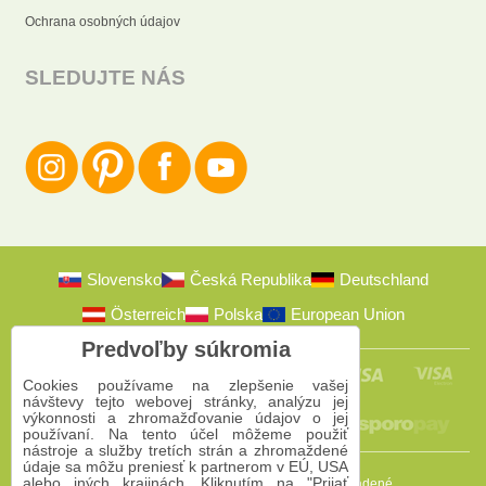
Ochrana osobných údajov
SLEDUJTE NÁS
Slovensko
Česká Republika
Deutschland
Österreich
Polska
European Union
Predvoľby súkromia
Cookies používame na zlepšenie vašej
návštevy tejto webovej stránky, analýzu jej
výkonnosti a zhromažďovanie údajov o jej
používaní. Na tento účel môžeme použiť
nástroje a služby tretích strán a zhromaždené
údaje sa môžu preniesť k partnerom v EÚ, USA
alebo iných krajinách. Kliknutím na "Prijať
2009-2026 © Bomba s.r.o.
Všetky práva vyhradené