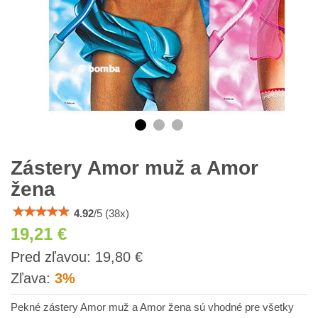
Zástery Amor muž a Amor
žena
4.92
/
5
(
38
x)
19,21 €
s
Pred zľavou:
19,80 €
DPH
Zľava:
3%
Pekné zástery Amor muž a Amor žena sú vhodné pre všetky