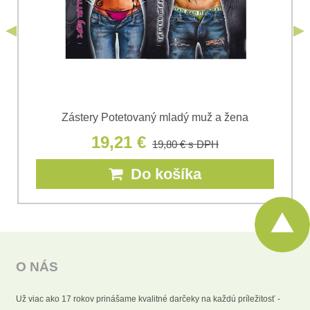
Odoslať
*
(Povinné)
Odoslať
Zástery Potetovaný mladý muž a žena
19,21 €
19,80 €
s DPH
Do košíka
O NÁS
Už viac ako 17 rokov prinášame kvalitné darčeky na každú príležitosť -