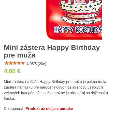
Mini zástera Happy Birthday
pre muža
4.95
/
5
(
20
x)
4,60 €
Mini zástera na fľašu Happy Birthday pre muža je pekná malá
zástera na fľašku pre narodeninových oslávencov všetkých
vekových kategórií. Je totižto možné ju obliecť aj na dojčenskú
fľašku.
Dostupnosť:
Produkt už nie je v ponuke