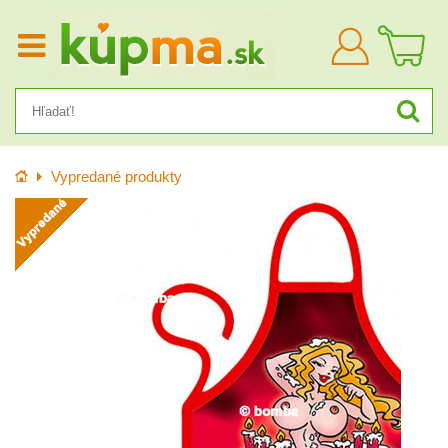
Prihlásiť
sa
Úvod
Vypredané produkty