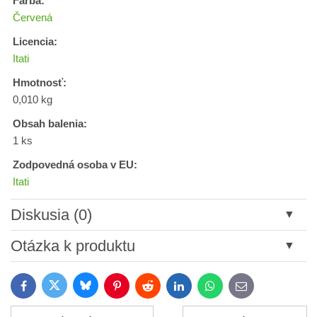
Farba:
Červená
Licencia:
Itati
Hmotnosť:
0,010 kg
Obsah balenia:
1 ks
Zodpovedná osoba v EU:
Itati
Diskusia (0)
Nový komentár
Otázka k produktu
Názov:
Bluesky
Twitter
Facebook
Pinterest
Reddit
LinkedIn
WhatsApp
E-
mail
*
Meno: