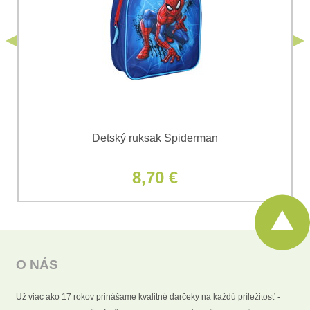
*
s.r.o.
Odoslať
*
(Povinné)
Odoslať
Detský ruksak Spiderman
8,70 €
O NÁS
Už viac ako 17 rokov prinášame kvalitné darčeky na každú príležitosť -