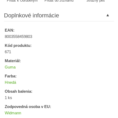
Pridať k Obľúbeným
Pridať do zoznamu
Strážny pes
Doplnkové informácie
EAN:
8003558459803
Kód produktu:
671
Materiál:
Guma
Farba:
Hnedá
Obsah balenia:
1 ks
Zodpovedná osoba v EU:
Widmann