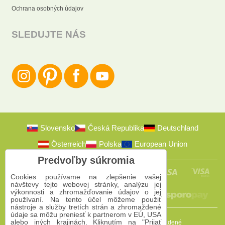
Ochrana osobných údajov
SLEDUJTE NÁS
Slovensko
Česká Republika
Deutschland
Österreich
Polska
European Union
Predvoľby súkromia
Cookies používame na zlepšenie vašej
návštevy tejto webovej stránky, analýzu jej
výkonnosti a zhromažďovanie údajov o jej
používaní. Na tento účel môžeme použiť
nástroje a služby tretích strán a zhromaždené
údaje sa môžu preniesť k partnerom v EÚ, USA
alebo iných krajinách. Kliknutím na "Prijať
2009-2026 © Bomba s.r.o.
Všetky práva vyhradené