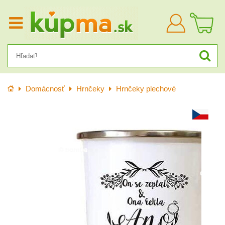
Prihlásiť
sa
Úvod
Domácnosť
Hrnčeky
Hrnčeky plechové