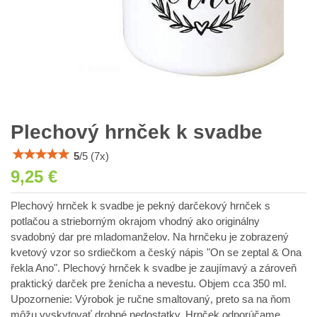
Plechový hrnček k svadbe
5
/
5
(
7
x)
9,25 €
Plechový hrnček k svadbe je pekný darčekový hrnček s
potlačou a strieborným okrajom vhodný ako originálny
svadobný dar pre mladomanželov. Na hrnčeku je zobrazený
kvetový vzor so srdiečkom a český nápis "On se zeptal & Ona
řekla Ano". Plechový hrnček k svadbe je zaujímavý a zároveň
praktický darček pre ženícha a nevestu. Objem cca 350 ml.
Upozornenie: Výrobok je ručne smaltovaný, preto sa na ňom
môžu vyskytovať drobné nedostatky. Hrnček odporúčame