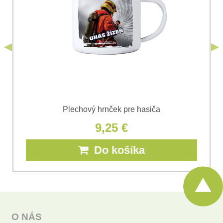
podmienkami
Ochrany osobných údajov
spoločnosti Bomba
*
(Povinné)
*
s.r.o.
Odoslať
*
(Povinné)
Odoslať
Plechový hrnček pre hasiča
9,25 €
Do košíka
O NÁS