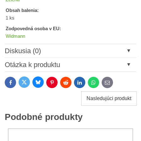
Obsah balenia:
1 ks
Zodpovedná osoba v EU:
Widmann
Diskusia (0)
Nový komentár
Otázka k produktu
Názov:
Bluesky
Twitter
Facebook
Pinterest
Reddit
LinkedIn
WhatsApp
E-
mail
*
Meno:
Nasledujúci produkt
*
Meno:
*
Podobné produkty
Váš e-mail:
*
Komentár:
Vaša otázka k produktu: