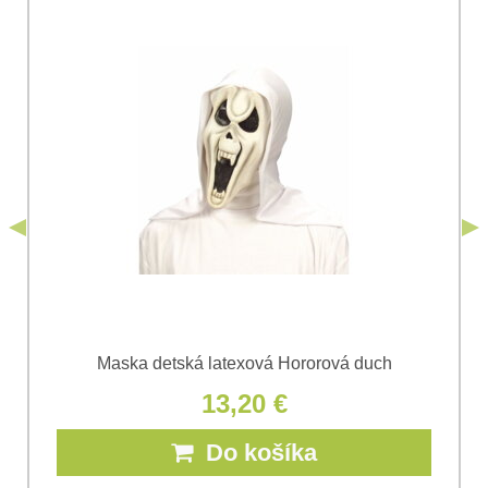
Súhlasím so spracovaním osobných údajov za účelom
odoslania formulára. Oboznámil som sa s
podmienkami
Ochrany osobných údajov
spoločnosti Bomba
*
(Povinné)
*
s.r.o.
Odoslať
*
(Povinné)
Odoslať
Maska detská latexová Hororová duch
13,20 €
Do košíka