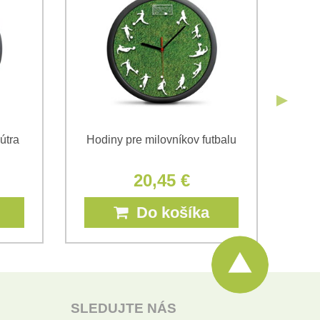
obných údajov za účelom odoslania formulára.
ami
Ochrany osobných údajov
spoločnosti Bomba s.r.o.
Odoslať
útra
Hodiny pre milovníkov futbalu
D
20,45 €
Do košíka
SLEDUJTE NÁS