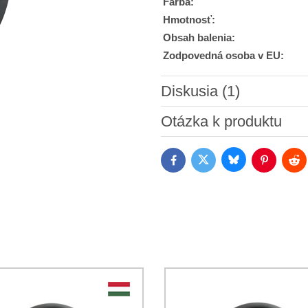
Farba:
Hmotnosť:
Obsah balenia:
Zodpovedná osoba v EU:
Diskusia (1)
Otázka k produktu
skoda....
peter
,
07.10.2020 08:51:13
Bluesky
Twitter
Facebook
Pinterest
Red
...ze tieto hodiny naozaj neomla
Odpoveď
Nový komentár
*
(Povinné)