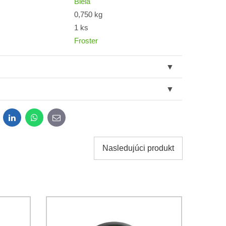
Biela
0,750 kg
1 ks
Froster
dit
LinkedIn
WhatsApp
E-
mail
dzuju, hodilo by sa par rockov stiahnut :-)
Nasledujúci produkt
Odoslať