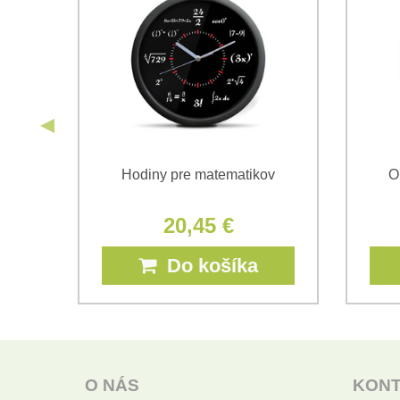
ávy
Hodiny pre matematikov
O
20,45 €
Do košíka
O NÁS
KON