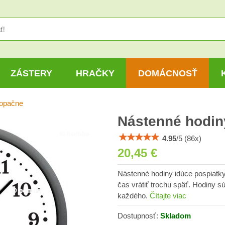
ZÁSTERY
HRAČKY
DOMÁCNOSŤ
 opačne
Nástenné hodin
4.95
/
5
(
86
x)
20,45 €
Nástenné hodiny idúce pospiatk
čas vrátiť trochu späť. Hodiny s
každého.
Čítajte viac
Dostupnosť:
Skladom