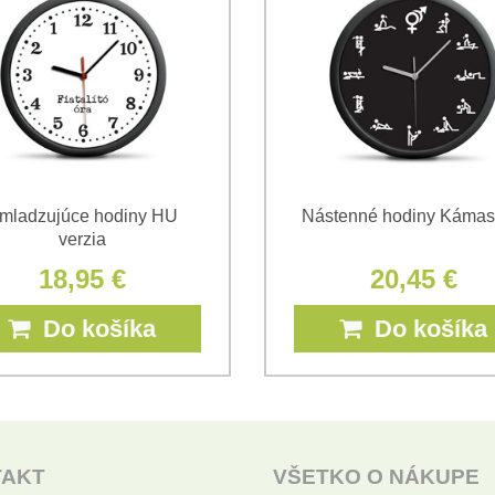
Súhlasím so spracovaním os
Oboznámil som sa s podmienk
*
*
(Povinné)
mladzujúce hodiny HU
Nástenné hodiny Kámas
verzia
18,95 €
20,45 €
Do košíka
Do košíka
TAKT
VŠETKO O NÁKUPE