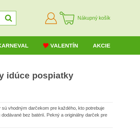
Prihlásiť
Nákupný košík
sa
KARNEVAL
VALENTÍN
AKCIE
y idúce pospiatky
y sú vhodným darčekom pre každého, kto potrebuje
ú dodávané bez batérií. Pekný a originálny darček pre