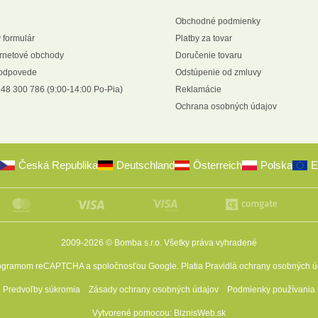
Obchodné podmienky
 formulár
Platby za tovar
ernetové obchody
Doručenie tovaru
 odpovede
Odstúpenie od zmluvy
48 300 786 (9:00-14:00 Po-Pia)
Reklamácie
Ochrana osobných údajov
Česká Republika
Deutschland
Österreich
Polska
E
2009-2026 © Bomba s.r.o.
Všetky práva vyhradené
programom reCAPTCHA a spoločnosťou Google. Platia
Pravidlá ochrany osobných ú
Predvoľby súkromia
Zásady ochrany osobných údajov
Podmienky používania
Vytvorené pomocou:
BiznisWeb.sk