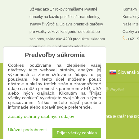
Už viac ako 17 rokov prinášame kvalitné
Kontakty
darčeky na každú príležitosť - narodeniny,
Kontaktný
sviatky či výročia. Objavte praktické darčeky
Naše int
pre všetky vekové kategórie, od detí až po
Otázky a
seniorov, s viac ako 4200 produktmi skladom
+421 9
pripravenými na okamžité odoslanie.
Predvoľby súkromia
Cookies používame na zlepšenie vašej
návštevy tejto webovej stránky, analýzu jej
Slovensko
výkonnosti a zhromažďovanie údajov o jej
používaní. Na tento účel môžeme použiť
nástroje a služby tretích strán a zhromaždené
údaje sa môžu preniesť k partnerom v EÚ, USA
alebo iných krajinách. Kliknutím na "Prijať
všetky cookies" vyjadrujete svoj súhlas s týmto
spracovaním. Nižšie môžete nájsť podrobné
informácie alebo upraviť svoje preferencie.
Táto stránka je chránená 
Zásady ochrany osobných údajov
Ukázať podrobnosti
Prijať všetky cookies