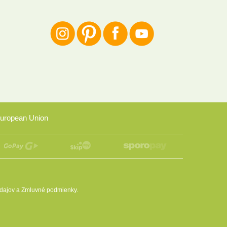
uropean Union
dajov
a
Zmluvné podmienky
.