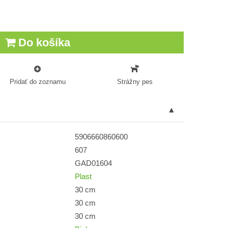
Do košíka
Pridať do zoznamu
Strážny pes
5906660860600
607
GAD01604
Plast
30 cm
30 cm
30 cm