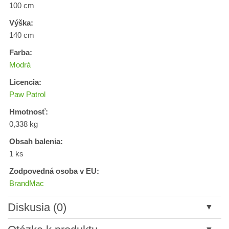
100 cm
Výška:
140 cm
Farba:
Modrá
Licencia:
Paw Patrol
Hmotnosť:
0,338 kg
Obsah balenia:
1 ks
Zodpovedná osoba v EU:
BrandMac
Diskusia (0)
Nový komentár