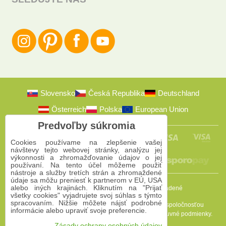
Slovensko
Česká Republika
Deutschland
Österreich
Polska
European Union
Predvoľby súkromia
Cookies používame na zlepšenie vašej
návštevy tejto webovej stránky, analýzu jej
výkonnosti a zhromažďovanie údajov o jej
používaní. Na tento účel môžeme použiť
nástroje a služby tretích strán a zhromaždené
údaje sa môžu preniesť k partnerom v EÚ, USA
alebo iných krajinách. Kliknutím na "Prijať
2009-2026 © Bomba s.r.o.
Všetky práva vyhradené
všetky cookies" vyjadrujete svoj súhlas s týmto
spracovaním. Nižšie môžete nájsť podrobné
Táto stránka je chránená programom reCAPTCHA a spoločnosťou
informácie alebo upraviť svoje preferencie.
Google. Platia
Pravidlá ochrany osobných údajov
a
Zmluvné podmienky
.
Zásady ochrany osobných údajov