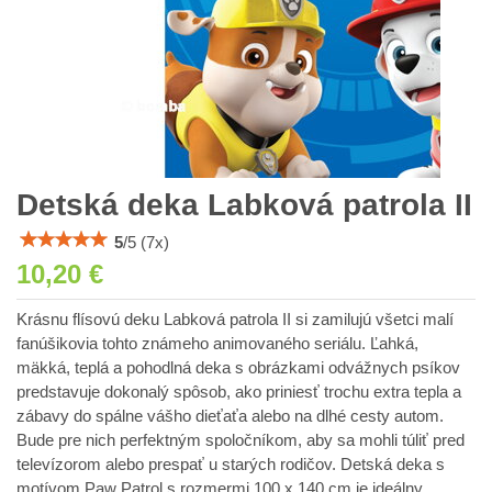
Detská deka Labková patrola II
5
/
5
(
7
x)
10,20 €
Krásnu flísovú deku Labková patrola II si zamilujú všetci malí
fanúšikovia tohto známeho animovaného seriálu. Ľahká,
mäkká, teplá a pohodlná deka s obrázkami odvážnych psíkov
predstavuje dokonalý spôsob, ako priniesť trochu extra tepla a
zábavy do spálne vášho dieťaťa alebo na dlhé cesty autom.
Bude pre nich perfektným spoločníkom, aby sa mohli túliť pred
televízorom alebo prespať u starých rodičov. Detská deka s
motívom Paw Patrol s rozmermi 100 x 140 cm je ideálny