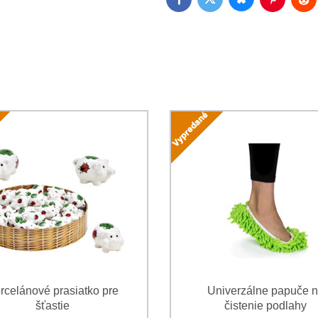
Bluesky
Twitter
Facebook
Pinterest
Red
Súhlasím so spracovaním os
Oboznámil som sa s podmienk
*
*
(Povinné)
*
(Povinné)
rcelánové prasiatko pre
Univerzálne papuče 
šťastie
čistenie podlahy