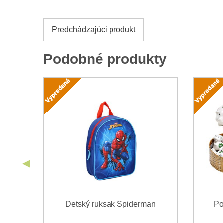
Predchádzajúci produkt
Podobné produkty
vá
Detský ruksak Spiderman
Po
pkou