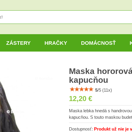
ZÁSTERY
HRAČKY
DOMÁCNOSŤ
Maska hororová
kapucňou
5
/
5
(
11
x)
12,20 €
Maska lebka hnedá s handrovou
kapucňou. S touto maskou budete
Dostupnosť:
Produkt už nie je 