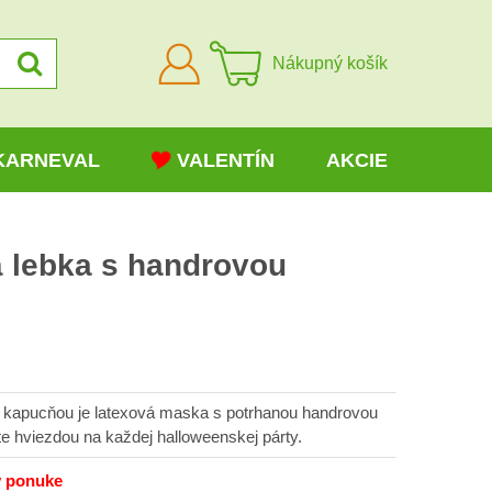
Prihlásiť
Nákupný košík
sa
KARNEVAL
VALENTÍN
AKCIE
 lebka s handrovou
 kapucňou je latexová maska s potrhanou handrovou
 hviezdou na každej halloweenskej párty.
v ponuke