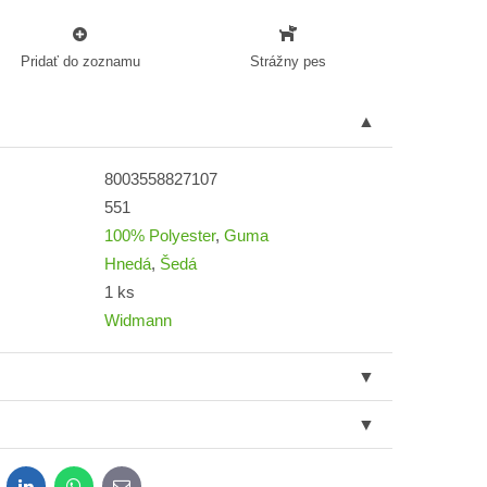
Pridať do zoznamu
Strážny pes
8003558827107
551
100% Polyester
,
Guma
Hnedá
,
Šedá
1 ks
Widmann