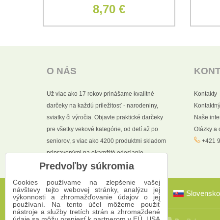
8,70 €
O NÁS
KON
Už viac ako 17 rokov prinášame kvalitné
Kontakty
darčeky na každú príležitosť - narodeniny,
Kontaktný
sviatky či výročia. Objavte praktické darčeky
Naše int
pre všetky vekové kategórie, od detí až po
Otázky a
seniorov, s viac ako 4200 produktmi skladom
+421 9
pripravenými na okamžité odoslanie.
Predvoľby súkromia
Cookies používame na zlepšenie vašej
návštevy tejto webovej stránky, analýzu jej
Slovensko
výkonnosti a zhromažďovanie údajov o jej
používaní. Na tento účel môžeme použiť
nástroje a služby tretích strán a zhromaždené
údaje sa môžu preniesť k partnerom v EÚ, USA