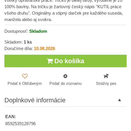
všetky opravárske práce. Tričko je bielej farby, vyrobené je zo
100% bavlny. Na tričku je žartovný český nápis "KUTIL práce
všeho druhu". Originálny a vtipný darček pre každého suseda,
manžela alebo aj svokra.
Dostupnosť:
Skladom
Skladom:
1
ks
Doručíme dňa:
10.08.2026
Do košíka
Pridať k Obľúbeným
Pridať do zoznamu
Strážny pes
Doplnkové informácie
EAN:
8592539128796