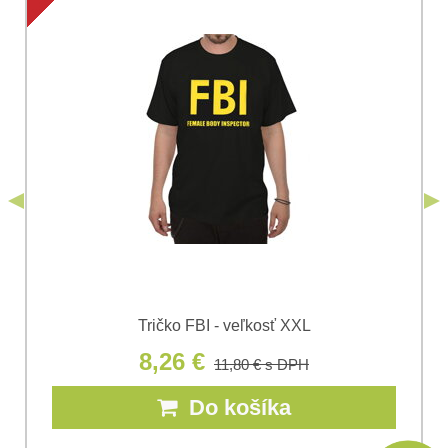
Súhlasím so spracovaním osobných údajov za účelom
odoslania formulára. Oboznámil som sa s
podmienkami
Ochrany osobných údajov
spoločnosti Bomba
*
(Povinné)
*
s.r.o.
Odoslať
*
(Povinné)
Odoslať
Tričko FBI - veľkosť XXL
8,26 €
11,80 €
s DPH
Do košíka