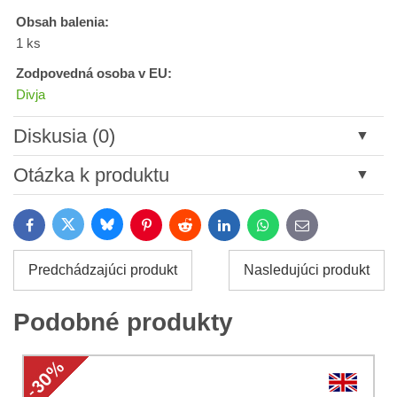
Obsah balenia:
1 ks
Zodpovedná osoba v EU:
Divja
Diskusia (0)
Nový komentár
Otázka k produktu
Názov:
Bluesky
Twitter
Facebook
Pinterest
Reddit
LinkedIn
WhatsApp
E-
mail
*
Meno:
Predchádzajúci produkt
Nasledujúci produkt
*
Meno:
*
Podobné produkty
Váš e-mail:
*
Komentár:
Vaša otázka k produktu: